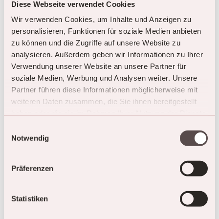
hochgondeln oder von der Geschichte vom
Diese Webseite verwendet Cookies
Meisterdetektiv Sherlock Holmes mitreissen. Auch
Wir verwenden Cookies, um Inhalte und Anzeigen zu
die ganz grossen Berühmtheiten wie das
personalisieren, Funktionen für soziale Medien anbieten
Jungfraujoch oder das Schilthorn sind nur ein
zu können und die Zugriffe auf unsere Website zu
Steinwurf entfernt.
analysieren. Außerdem geben wir Informationen zu Ihrer
Verwendung unserer Website an unsere Partner für
AUSFLUGSZIELE
soziale Medien, Werbung und Analysen weiter. Unsere
Partner führen diese Informationen möglicherweise mit
weiteren Daten zusammen, die Sie ihnen bereitgestellt
haben oder die sie im Rahmen Ihrer Nutzung der Dienste
gesammelt haben.
Einwilligungsauswahl
Notwendig
Präferenzen
Statistiken