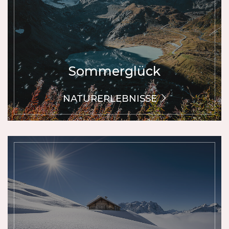
Alpen zum Wandern, Mountainbiken,
Innertkirchen
Klettern und die Alpenpässe zum
2480.8 Pendelbahn Meiringen -
Rennvelo-Fahren. Meiringen ist ein idealer
Hasliberg Reuti
Ausgangspunkt für eine Vielzahl an
Aktivitäten.
Sommerglück
NATURERLEBNISSE